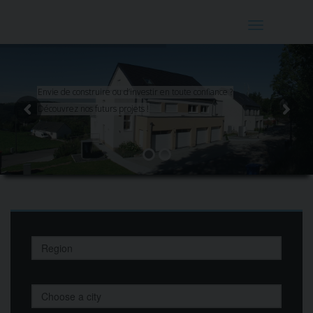
Toggle
navigation
Envie de construire ou d’investir en toute confiance ?
Découvrez nos futurs projets !